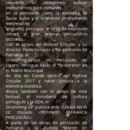
convierte en interprete). Incluye
instrumentos poco comunes
en la percusión como la melódica, la
flauta dulce y el cromorne (instrumento
medieval de
lengueta) pero que le sirve de extensión
sonora al gran arsenal percusístico
utilizado.
Con el apoyo del Festival Circular y su
director Paulo Vasques y las gestiones de
Patriarca, el
Drumming-Grupo de Percussão de
Oporto consigue hacer el “re-estreno” en
el Teatro Municipal
de Vila do Conde dentro del Festival
Circular 2017 y hacer justicia a la
memória histórica.
Ahora, también con el apoyo de este
festival, el ministerio de cultura
portugués y la GDA, el
Drumming-GP publica este trabajo en el
cd titulado <PEIXINHO PATRIARCA
PERCUSSÃO>.
A parte de las obras de percusión de
Patriarca y la aludida “Morrer en