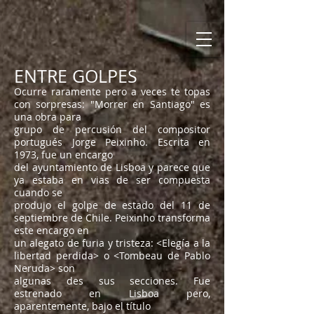
ENTRE GOLPES
Ocurre raramente pero a veces te topas
con sorpresas: "Morrer en Santiago" es
una obra para
grupo de percusión del compositor
portugués Jorge Peixinho. Escrita en
1973, fue un encargo
del ayuntamiento de Lisboa y parece que
ya estaba en vias de ser compuesta
cuando se
produjo el golpe de estado del 11 de
septiembre de Chile. Peixinho transforma
este encargo en
un alegato de furia y tristeza: <Elegía a la
libertad perdida> o <Tombeau de Pablo
Neruda> son
algunas des sus secciones. Fue
estrenado en Lisboa pero,
aparentemente, bajo el título