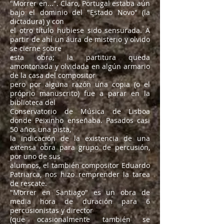
"Morrer en...". Claro, Portugal estaba aún
bajo el dominio del "Estado Novo" (la
dictadura) y con
el otro título hubiese sido sensurada. A
partir de ahí un áura de misterio y olvido
se cierne sobre
esta obra; la partitura queda
amontonada y olvidada en algún armario
de la casa del compositor
pero por alguna razón una copia (o el
próprio manuscrito) fue a parar en la
biblioteca del
Conservatorio de Música de Lisboa
donde Peixinho enseñaba. Pasados casi
50 años una pista,
la indicación de la existencia de una
extensa obra para grupo de percusión,
por uno de sus
alumnos, el también compositor Eduardo
Patriarca, nos hizo remprender la tarea
de rescate.
"Morrer en Santiago" es un obra de
media hora de duración para 6
percusionistas y director
(que ocasionalmente también se