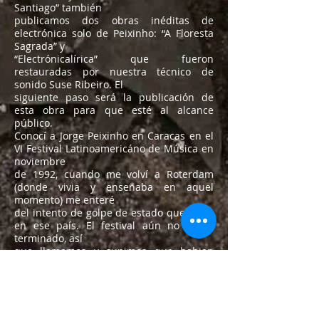
Santiago” también
publicamos dos obras inéditas de
electrónica solo de Peixinho: “A Floresta
Sagrada” y
“Electrónicalírica” que fueron
restauradas por nuestra técnico de
sonido Suse Ribeiro. El
siguiente paso será la publicación de
esta obra para que esté al alcance
público.
Conocí a Jorge Peixinho en Caracas en el
VI Festival Latinoamericáno de Música en
noviembre
de 1992, cuando me volví a Roterdam
(donde vivia y enseñaba en aquel
momento) me enteré
del intento de golpe de estado que hubo
en ese país. El festival aún no había
terminado, así
que llamamos y supimos que habian
cancelado el Festival y nuestros colegas
interpretes y
compositores se tubieron que refugiar en
el sótano del hotel. Allí estaba Jorge
Peixinho. Mas